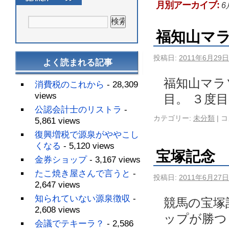
月別アーカイブ:
6
福知山マ
投稿日:
2011年6月29日
よく読まれる記事
福知山マラ
消費税のこれから
- 28,309
views
目。 ３度
公認会計士のリストラ
-
カテゴリー:
未分類
|
コ
5,861 views
復興増税で源泉がややこし
くなる
- 5,120 views
宝塚記念
金券ショップ
- 3,167 views
たこ焼き屋さんで言うと
-
投稿日:
2011年6月27日
2,647 views
知られていない源泉徴収
-
競馬の宝塚
2,608 views
ップが勝つ
会議でテキーラ？
- 2,586